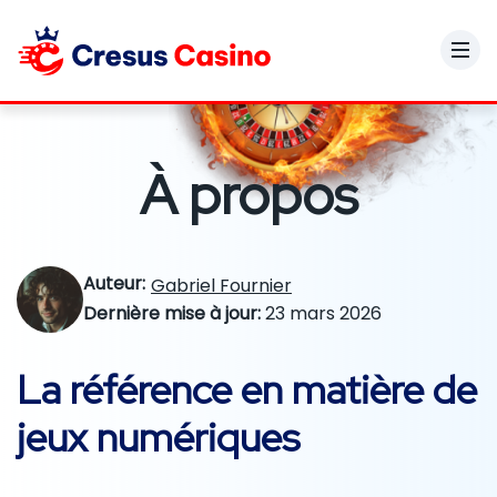
À propos
Auteur:
Gabriel Fournier
Dernière mise à jour:
23 mars 2026
La référence en matière de
jeux numériques