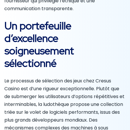
fournisseur qui privilégie l’éthique et une
communication transparente.
Un portefeuille
d’excellence
soigneusement
sélectionné
Le processus de sélection des jeux chez Cresus
Casino est d’une rigueur exceptionnelle. Plutôt que
de submerger les utilisateurs d’options répétitives et
interminables, la ludothèque propose une collection
triée sur le volet de logiciels performants, issus des
plus grands développeurs mondiaux. Des
mécanismes complexes des machines à sous