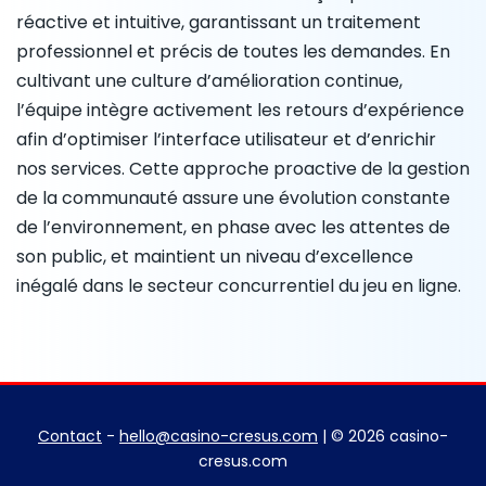
réactive et intuitive, garantissant un traitement
professionnel et précis de toutes les demandes. En
cultivant une culture d’amélioration continue,
l’équipe intègre activement les retours d’expérience
afin d’optimiser l’interface utilisateur et d’enrichir
nos services. Cette approche proactive de la gestion
de la communauté assure une évolution constante
de l’environnement, en phase avec les attentes de
son public, et maintient un niveau d’excellence
inégalé dans le secteur concurrentiel du jeu en ligne.
Contact
-
hello@casino-cresus.com
| © 2026 casino-
cresus.com