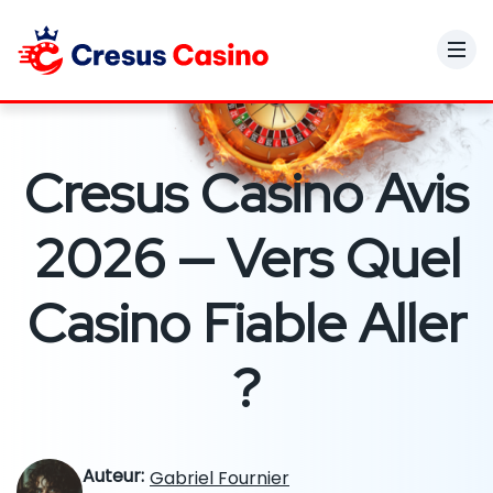
Cresus Casino Avis
2026 — Vers Quel
Casino Fiable Aller
?
Auteur:
Gabriel Fournier