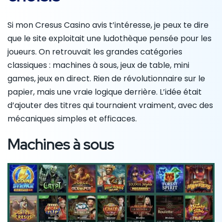
Si mon Cresus Casino avis t’intéresse, je peux te dire
que le site exploitait une ludothèque pensée pour les
joueurs. On retrouvait les grandes catégories
classiques : machines à sous, jeux de table, mini
games, jeux en direct. Rien de révolutionnaire sur le
papier, mais une vraie logique derrière. L’idée était
d’ajouter des titres qui tournaient vraiment, avec des
mécaniques simples et efficaces.
Machines à sous