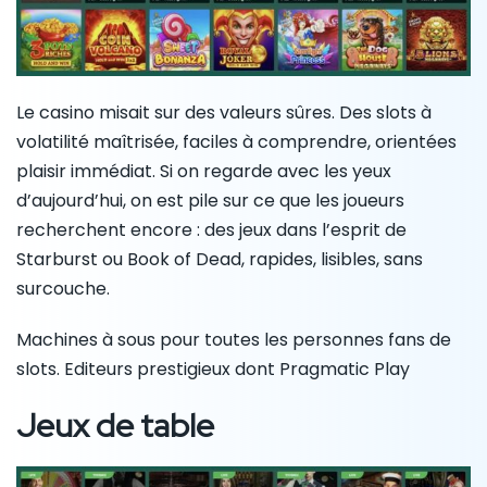
Le casino misait sur des valeurs sûres. Des slots à
volatilité maîtrisée, faciles à comprendre, orientées
plaisir immédiat. Si on regarde avec les yeux
d’aujourd’hui, on est pile sur ce que les joueurs
recherchent encore : des jeux dans l’esprit de
Starburst ou Book of Dead, rapides, lisibles, sans
surcouche.
Machines à sous pour toutes les personnes fans de
slots. Editeurs prestigieux dont Pragmatic Play
Jeux de table