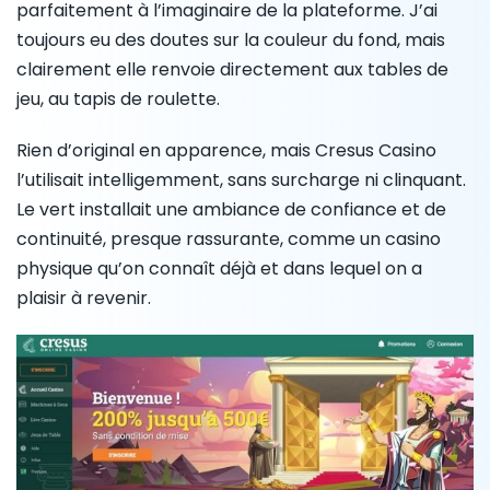
parfaitement à l’imaginaire de la plateforme. J’ai
toujours eu des doutes sur la couleur du fond, mais
clairement elle renvoie directement aux tables de
jeu, au tapis de roulette.
Rien d’original en apparence, mais Cresus Casino
l’utilisait intelligemment, sans surcharge ni clinquant.
Le vert installait une ambiance de confiance et de
continuité, presque rassurante, comme un casino
physique qu’on connaît déjà et dans lequel on a
plaisir à revenir.