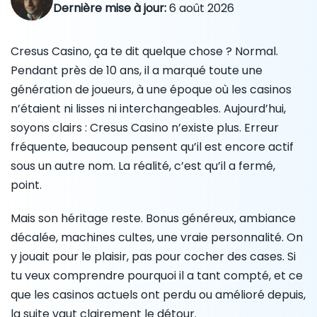
Dernière mise à jour:
6 août 2026
Cresus Casino, ça te dit quelque chose ? Normal.
Pendant près de 10 ans, il a marqué toute une
génération de joueurs, à une époque où les casinos
n’étaient ni lisses ni interchangeables. Aujourd’hui,
soyons clairs : Cresus Casino n’existe plus. Erreur
fréquente, beaucoup pensent qu’il est encore actif
sous un autre nom. La réalité, c’est qu’il a fermé,
point.
Mais son héritage reste. Bonus généreux, ambiance
décalée, machines cultes, une vraie personnalité. On
y jouait pour le plaisir, pas pour cocher des cases. Si
tu veux comprendre pourquoi il a tant compté, et ce
que les casinos actuels ont perdu ou amélioré depuis,
la suite vaut clairement le détour.