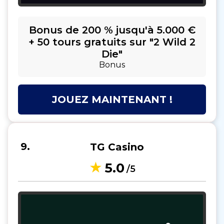
Bonus de 200 % jusqu'à 5.000 €
+ 50 tours gratuits sur "2 Wild 2
Die"
Bonus
JOUEZ MAINTENANT !
TG Casino
5.0
/5