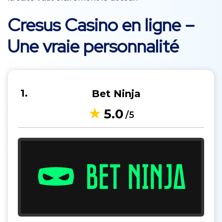
Cresus Casino en ligne –
Une vraie personnalité
Bet Ninja
5.0
/5