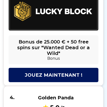
Bonus de 25.000 € + 50 free
spins sur "Wanted Dead or a
Wild"
Bonus
JOUEZ MAINTENANT !
Golden Panda