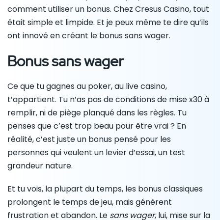
comment utiliser un bonus. Chez Cresus Casino, tout
était simple et limpide. Et je peux même te dire qu’ils
ont innové en créant le bonus sans wager.
Bonus sans wager
Ce que tu gagnes au poker, au live casino,
t’appartient. Tu n’as pas de conditions de mise x30 à
remplir, ni de piège planqué dans les règles. Tu
penses que c’est trop beau pour être vrai ? En
réalité, c’est juste un bonus pensé pour les
personnes qui veulent un levier d’essai, un test
grandeur nature.
Et tu vois, la plupart du temps, les bonus classiques
prolongent le temps de jeu, mais génèrent
frustration et abandon. Le
sans wager
, lui, mise sur la